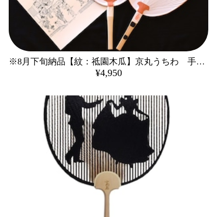
※8月下旬納品【紋：祗園木瓜】京丸うちわ 手書き 名入れうちわ
¥4,950