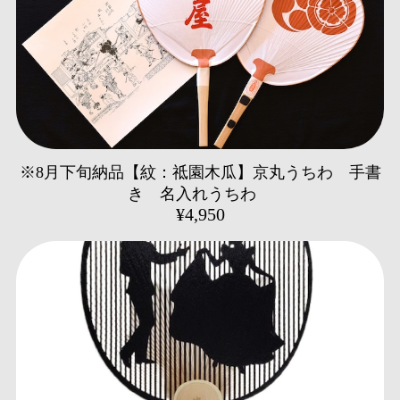
※8月下旬納品【紋：祗園木瓜】京丸うちわ 手書
き 名入れうちわ
¥4,950