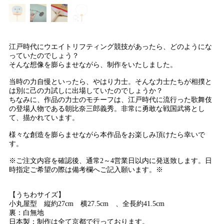
江戸時代にウエイトリフティング競技があったら、どのようにな
っていたのでしょう？
そんな想像を膨らませながら、制作をいたしました。
当時の力自慢といったら、やはり力士。そんな力士たちが相撲と
は別に己の力試しに出場していたのでしょうか？
ちなみに、作品の力士のモチーフは、江戸時代に流行った歌舞伎
の登場人物である朝比奈三郎義秀。非常に勇敢な戦国武将とし
て、描かれています。
様々な創造を膨らませながら本作品をお楽しみ頂けたら幸いで
す。
※ご注文内容を確認後、通常2～4営業日以内に発送致します。日
時指定ご希望の際は備考欄へご記入願います。※
【うちわサイズ】
小丸屋型 縦約27cm 横27.5cm 、全長約41.5cm
裏：白無地
日本製：制作は全て京都で行っております。