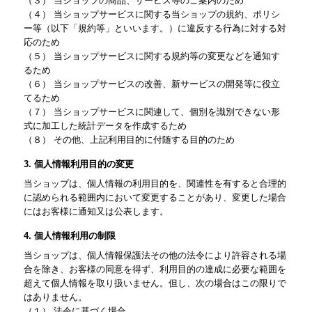
（３） 当ショップの商品、サービス等のご案内のため
（４） 当ショップサービスに関する当ショップの規約、ポリシ
ー等（以下「規約等」といいます。）に違反する行為に対する対
応のため
（５） 当ショップサービスに関する規約等の変更などを通知す
るため
（６） 当ショップサービスの改善、新サービスの開発等に役立
てるため
（７） 当ショップサービスに関連して、個別を識別できない形
式に加工した統計データを作成するため
（８） その他、上記利用目的に付随する目的のため
3. 個人情報利用目的の変更
当ショップは、個人情報の利用目的を、関連性を有すると合理的
に認められる範囲内において変更することがあり、変更した場合
にはお客様に通知又は公表します。
4. 個人情報利用の制限
当ショップは、個人情報保護法その他の法令により許容される場
合を除き、お客様の同意を得ず、利用目的の達成に必要な範囲を
超えて個人情報を取り扱いません。但し、次の場合はこの限りで
はありません。
（１） 法令に基づく場合