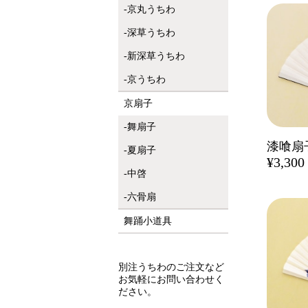
京丸うちわ
深草うちわ
新深草うちわ
京うちわ
京扇子
舞扇子
夏扇子
¥3,300
中啓
六骨扇
舞踊小道具
別注うちわのご注文など
お気軽にお問い合わせく
ださい。