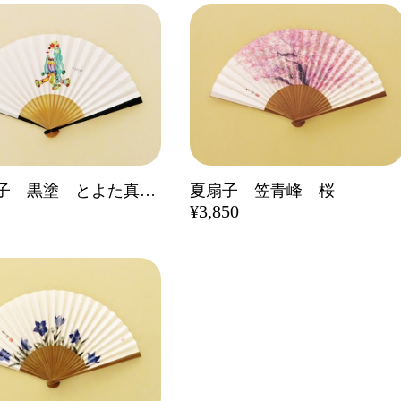
漆喰扇子 黒塗 とよた真帆デザイン アマビエ
夏扇子 笠青峰 桜
¥3,850