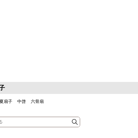
子
夏扇子
中啓
六骨扇