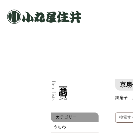
商品一覧
Item lists
京扇
舞扇子
カテゴリー
うちわ