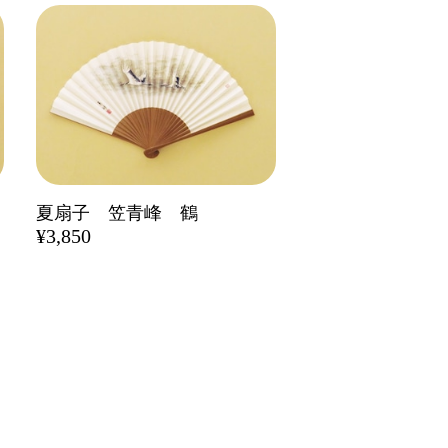
夏扇子 笠青峰 鶴
¥3,850