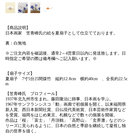
【商品説明】
日本画家 笠青峰氏の絵を夏扇子として仕立てております。
裏：白無地
※ご注文内容を確認後、通常2～4営業日以内に発送致します。日
時指定ご希望の際は備考欄へご記入願います。※
【扇子サイズ】
夏扇子 7寸5分25間煤竹 縦約12.8cm 横約40cm 、全長約22.5c
m
【笠青峰氏 プロフィール】
1937年北九州市生まれ。藤田隆治に師事、日本画を学ぶ。
1967年サンフランシスコ「動」画廊で初個展を開く。以来福岡県
新人賞、西日本新聞社賞、日仏現代美術賞、日本芸術作家賞など
を受賞。福岡をはじめ東京、札幌などで数々の個展を開催。
作品は「桜」「富士」「丹頂鶴」「高野山」「玄界灘」などのシ
リーズに見られるように、日本の自然と季節を継続して凝視し独
自の世界を描く。