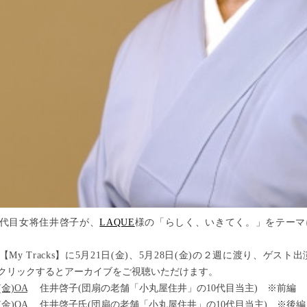
代目女将住井啓子が、
LAQUE
様の
「らしく、いきてく。」をテーマ
My Tracks】に5月21日(金)、5月28日(金)の
２週に渡り、ゲスト出
をクリックするとアーカイブをご視聴いただけます。
(金)OA
住井啓子(団扇の老舗「小丸屋住井」の10代目当主) ※前編
(金)OA
住井啓子氏(団扇の老舗「小丸屋住井」の10代目当主) ※後編