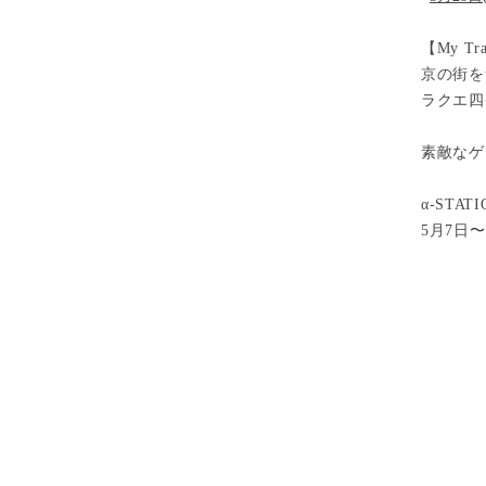
【My T
京の街を
ラクエ四
素敵なゲ
α-STAT
5月7日〜