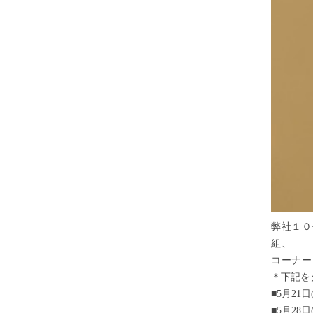
弊社１０
組、
コーナー【
​＊下記
■
5月21日
■
5月28日