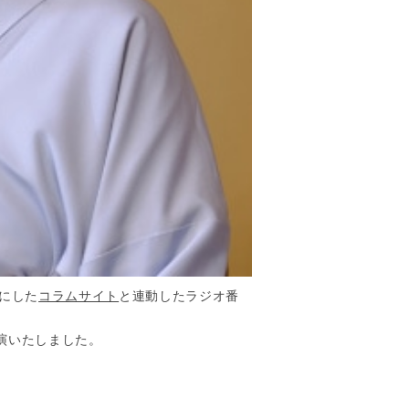
にした
コラムサイト
と連動したラジオ番
演いたしました。